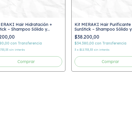
MERAKI Hair Hidratación +
Kit MERAKI Hair Purificante
tick – Shampoo Sólido y
SunStick – Shampoo Sólido y
ector Solar Natural
Protector Solar Natural
200,00
$38.200,00
380,00
con
Transferencia
$34.380,00
con
Transferencia
.733,33
sin interés
3
x
$12.733,33
sin interés
Comprar
Comprar