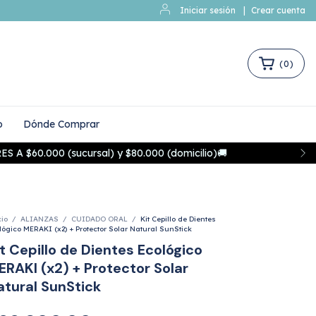
Iniciar sesión
|
Crear cuenta
(
0
)
o
Dónde Comprar
60.000 (sucursal) y $80.000 (domicilio)🚚
cio
/
ALIANZAS
/
CUIDADO ORAL
/
Kit Cepillo de Dientes
lógico MERAKI (x2) + Protector Solar Natural SunStick
it Cepillo de Dientes Ecológico
ERAKI (x2) + Protector Solar
atural SunStick