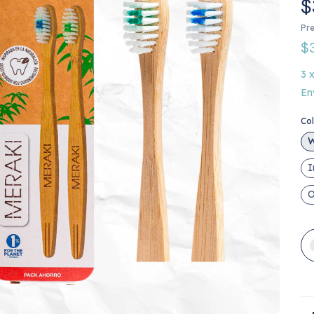
$
Pre
$
3
En
Co
W
I
O