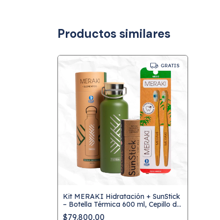
Productos similares
GRATIS
Kit MERAKI Hidratación + SunStick
– Botella Térmica 600 ml, Cepillo de
Bambú y Protector Solar Natural
$79.800,00