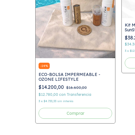
unStick
Kit 
aje, Shampoo
SunS
Prot
$38.
cia
$34.
3
x
$12
-
14
%
ECO-BOLSA IMPERMEABLE -
OZONE LIFESTYLE
$14.200,00
$16.600,00
$12.780,00
con
Transferencia
3
x
$4.733,33
sin interés