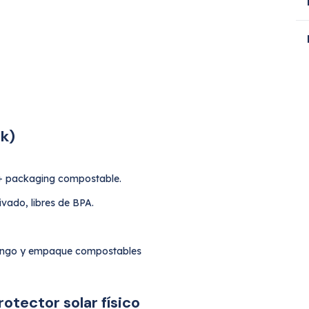
ck)
 packaging compostable.
ivado, libres de BPA.
; mango y empaque compostables
otector solar físico