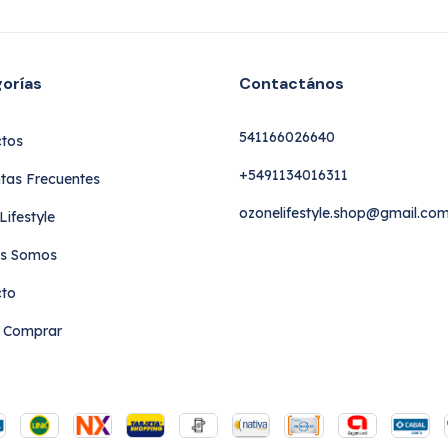
orías
Contactános
541166026640
tos
+5491134016311
tas Frecuentes
ozonelifestyle.shop@gmail.co
ifestyle
es Somos
cto
 Comprar