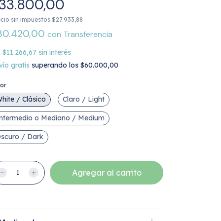
33.800,00
cio sin impuestos
$27.933,88
30.420,00
con
Transferencia
x
$11.266,67
sin interés
vío gratis
superando los
$60.000,00
lor
hite / Clásico
Claro / Light
ntermedio o Mediano / Medium
scuro / Dark