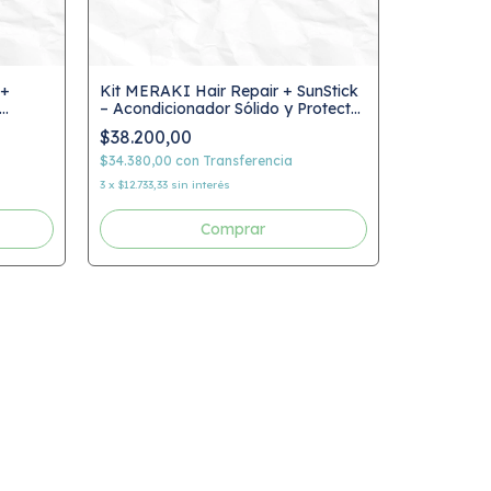
 +
Kit MERAKI Hair Repair + SunStick
– Acondicionador Sólido y Protector
Kit MERAK
Solar Natural
$38.200,00
Ozone – E
Protector 
$34.380,00
con
Transferencia
$37.900,
3
x
$12.733,33
sin interés
$34.110,00
3
x
$12.633,33
s
Comprar