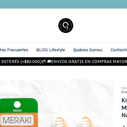
tas Frecuentes
BLOG Lifestyle
Quiénes Somos
Contact
NTERÉS (+$80.000)💳 🚚ENVIOS GRATIS EN COMPRAS MAYORES A $
Ini
Eco
K
M
N