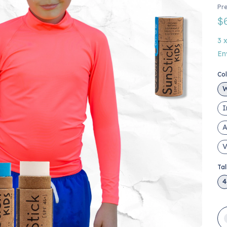
Pre
$
3
En
Co
W
I
A
V
Tal
4