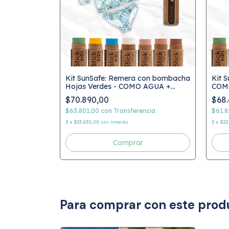
y bombacha
Kit SunSafe: Remera con bombacha
Kit 
MO AGUA +
Hojas Verdes - COMO AGUA +
COMO
SunStick
$70.890,00
$68.
cia
$63.801,00
con
Transferencia
$61.8
3
x
$23.630,00
sin interés
3
x
$22
Comprar
Para comprar con este prod