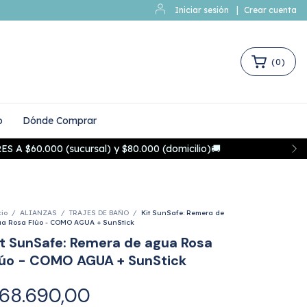
Iniciar sesión
|
Crear cuenta
(
0
)
o
Dónde Comprar
60.000 (sucursal) y $80.000 (domicilio)🚚
cio
/
ALIANZAS
/
TRAJES DE BAÑO
/
Kit SunSafe: Remera de
a Rosa Flúo - COMO AGUA + SunStick
it SunSafe: Remera de agua Rosa
lúo - COMO AGUA + SunStick
68.690,00