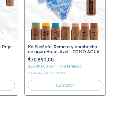
 Roja -
Kit SunSafe: Remera y bombacha
de agua Hojas Azul - COMO AGUA
Kit SunSa
+ SunStick
$70.890,00
Hojas Mul
SunStick
$63.801,00
con
Transferencia
$70.890,
3
x
$23.630,00
sin interés
$63.801,00
3
x
$23.630,00
Comprar