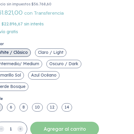
cio sin impuestos
$56.768,60
61.821,00
con
Transferencia
x
$22.896,67
sin interés
vío gratis
lor
hite / Clásico
Claro / Light
ntermedio/ Medium
Oscuro / Dark
marillo Sol
Azul Océano
erde Bosque
le
6
8
10
12
14