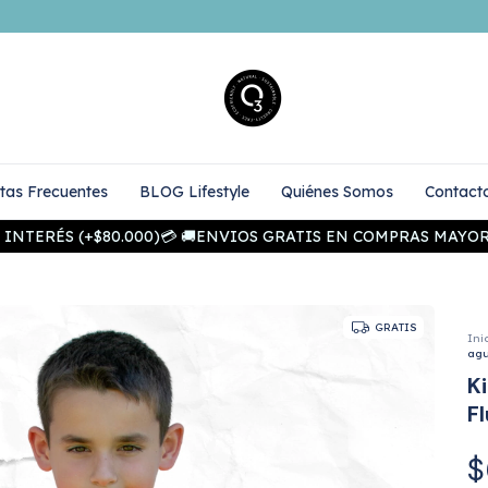
tas Frecuentes
BLOG Lifestyle
Quiénes Somos
Contact
NTERÉS (+$80.000)💳 🚚ENVIOS GRATIS EN COMPRAS MAYORES A $
GRATIS
Ini
agu
K
F
$