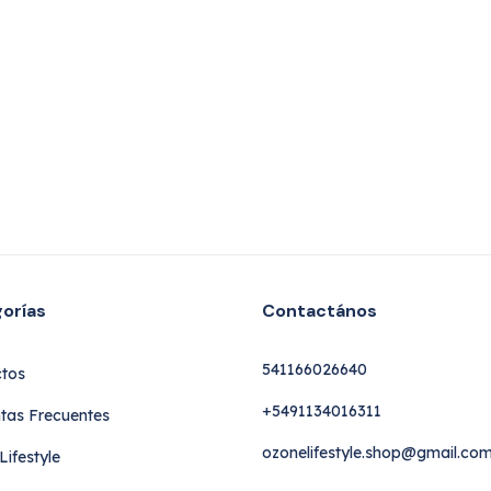
orías
Contactános
541166026640
tos
+5491134016311
tas Frecuentes
ozonelifestyle.shop@gmail.co
ifestyle