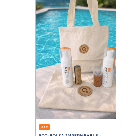
-
14
%
ECO-BOLSA IMPERMEABLE -