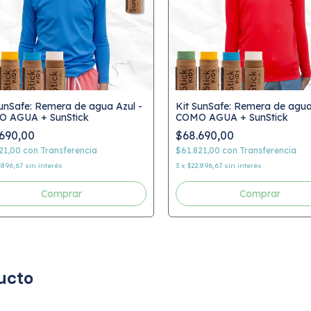
SunSafe: Remera de agua Azul -
Kit SunSafe: Remera de agua
 AGUA + SunStick
COMO AGUA + SunStick
690,00
$68.690,00
21,00
con
Transferencia
$61.821,00
con
Transferencia
.896,67
sin interés
3
x
$22.896,67
sin interés
Comprar
Comprar
ucto