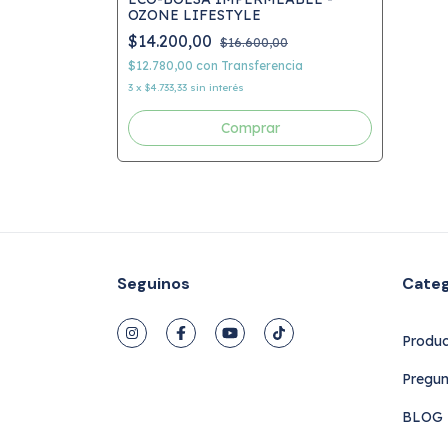
OZONE LIFESTYLE
$14.200,00
$16.600,00
$12.780,00
con
Transferencia
3
x
$4.733,33
sin interés
Seguinos
Categ
Produc
Pregun
BLOG L