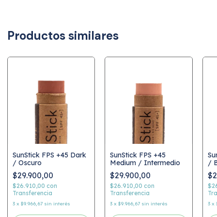
Productos similares
SunStick FPS +45 Dark
SunStick FPS +45
Su
/ Oscuro
Medium / Intermedio
/ 
$29.900,00
$29.900,00
$2
$26.910,00
con
$26.910,00
con
$2
Transferencia
Transferencia
Tra
3
x
$9.966,67
sin interés
3
x
$9.966,67
sin interés
3
x