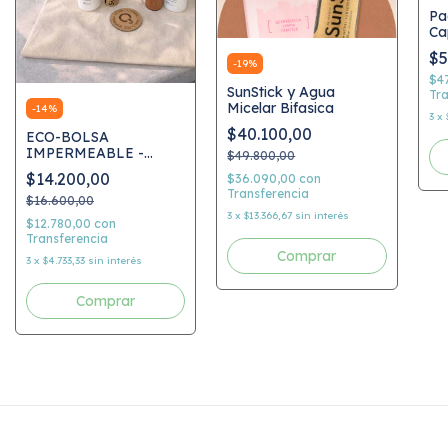
Pa
Ca
So
$5
-
19
%
$4
SunStick y Agua
Tra
Micelar Bifasica
-
14
%
3
x
$40.100,00
ECO-BOLSA
IMPERMEABLE -
$49.800,00
OZONE LIFESTYLE
$14.200,00
$36.090,00
con
Transferencia
$16.600,00
3
x
$13.366,67
sin interés
$12.780,00
con
Transferencia
Comprar
3
x
$4.733,33
sin interés